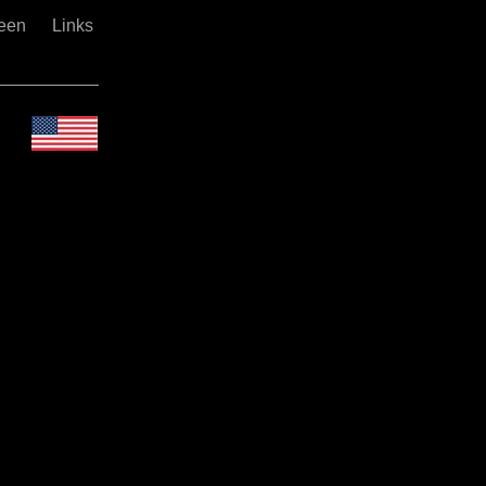
reen
Links