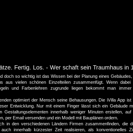
lätze. Fertig. Los. - Wer schaft sein Traumhaus in 
d doch so wichtig ist das Wissen bei der Planung eines Gebäudes,
 aus vielen schönen Einzelteilen zusammenfügt. Wenn dabei d
regeln und Farbenlehren zugrunde liegen bekommt man immer
enden optimiert der Mensch seine Behausungen. Die iVilla App ist 
eser Entwicklung. Nur mit einem Finger lässt sich ein Gebäude m
n Gestaltungselementen innerhalb weniger Minuten erstellen, auf
en, per Email versenden und ein Modell mit Bauplänen ordern.
och in den verschiedenen Ländern Firmen zusammenfinden, die d
auch innerhalb kürzester Zeit realisieren, als konventionelles Zi